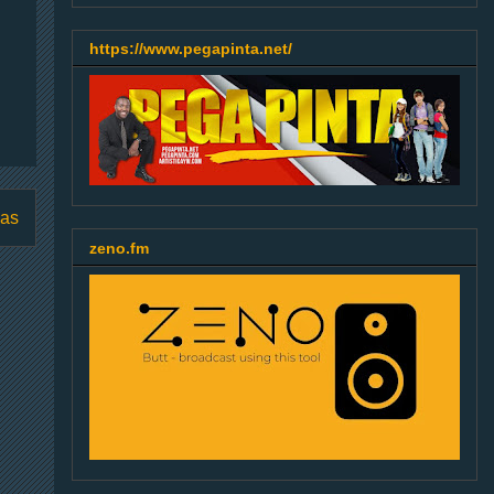
https://www.pegapinta.net/
uas
zeno.fm