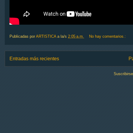
38. Mix Track 38 - DJ Edition
39. Mix Track 39 - DJ Edition
Publicadas por
ARTISTICA
a la/s
2:05 a.m.
No hay comentarios.:
40. Mix Track 40 - DJ Edition
Entradas más recientes
Pá
Suscribirs